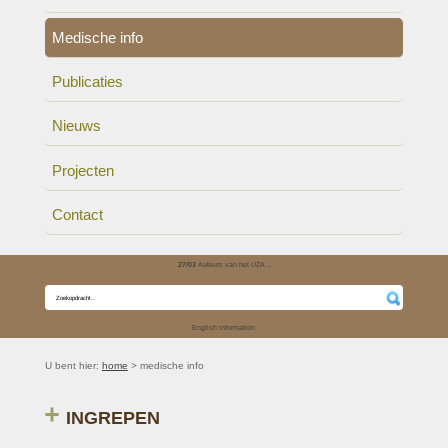
Medische info
Publicaties
Nieuws
Projecten
Contact
27/03
Auteurs van het UZA ..
English information
U bent hier:
home
> medische info
INGREPEN