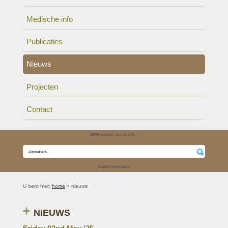
Medische info
Publicaties
Nieuws
Projecten
Contact
27/03
Auteurs van het UZA ..
English information
U bent hier:
home
> nieuws
NIEUWS