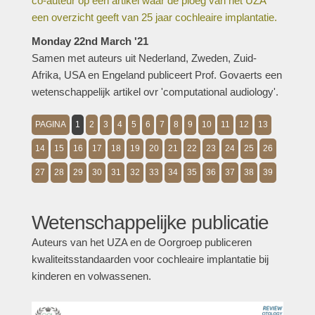
co-auteur op een artikel waar de ploeg van het UZA
een overzicht geeft van 25 jaar cochleaire implantatie.
Monday 22nd March '21
Samen met auteurs uit Nederland, Zweden, Zuid-
Afrika, USA en Engeland publiceert Prof. Govaerts een
wetenschappelijk artikel ovr 'computational audiology'.
PAGINA
1
2
3
4
5
6
7
8
9
10
11
12
13
14
15
16
17
18
19
20
21
22
23
24
25
26
27
28
29
30
31
32
33
34
35
36
37
38
39
Wetenschappelijke publicatie
Auteurs van het UZA en de Oorgroep publiceren
kwaliteitsstandaarden voor cochleaire implantatie bij
kinderen en volwassenen.