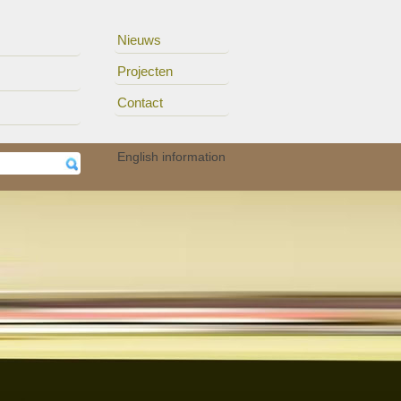
Nieuws
Projecten
Contact
erhe..
15/11
Auteurs van het UZA ..
English information
05/11
Audioloog Okan Öz p