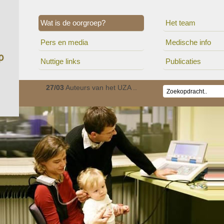
Wat is de oorgroep?
Het team
Pers en media
Medische info
Nuttige links
Publicaties
ionaal c..
27/03
Auteurs van het UZA ..
01/01
De Oorgroep is v