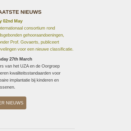
AATSTE NIEUWS
y 02nd May
nternationaal consortium rond
ijdsgebonden gehooraandoeningen,
nder Prof. Govaerts, publiceert
velingen voor een nieuwe classificatie.
sday 27th March
rs van het UZA en de Oorgroep
ceren kwaliteitsstandaarden voor
aire implantatie bij kinderen en
ssenen.
ER NIEUWS