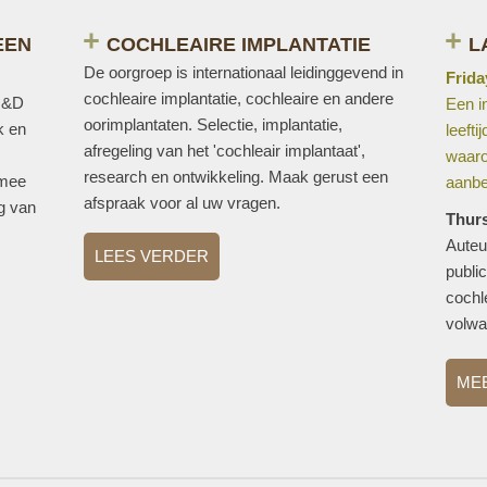
EEN
COCHLEAIRE IMPLANTATIE
L
De oorgroep is internationaal leidinggevend in
Frida
cochleaire implantatie, cochleaire en andere
 R&D
Een i
oorimplantaten. Selectie, implantatie,
k en
leeft
afregeling van het 'cochleair implantaat',
waaro
research en ontwikkeling. Maak gerust een
 mee
aanbe
afspraak voor al uw vragen.
ng van
Thur
Auteu
LEES VERDER
publi
cochle
volwa
ME