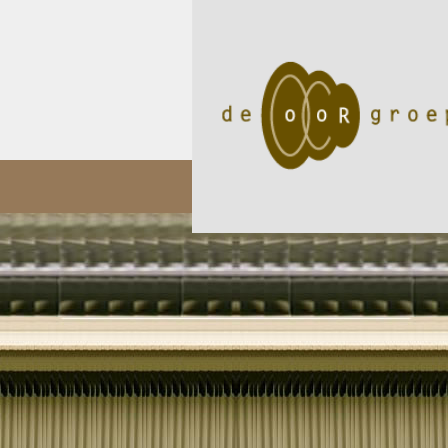
05/11
Audioloog Okan Öz p..
02/05
Een internat