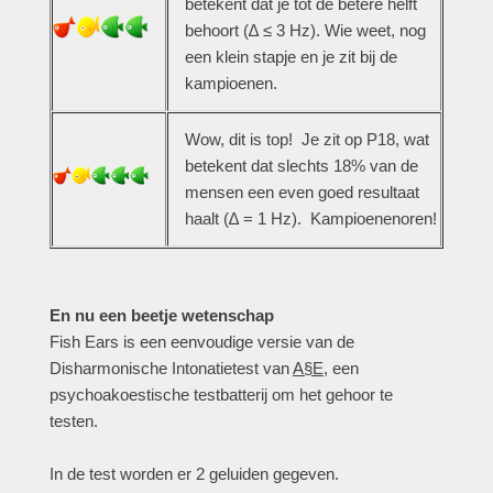
betekent dat je tot de betere helft
behoort (
∆ ≤
3 Hz). Wie weet, nog
een klein stapje en je zit bij de
kampioenen.
Wow, dit is top! Je zit op P18, wat
betekent dat slechts 18% van de
mensen een even goed resultaat
haalt (
∆
= 1 Hz). Kampioenenoren!
En nu een beetje wetenschap
Fish Ears is een eenvoudige versie van de
Disharmonische Intonatietest van
A§E
, een
psychoakoestische testbatterij om het gehoor te
testen.
In de test worden er 2 geluiden gegeven.