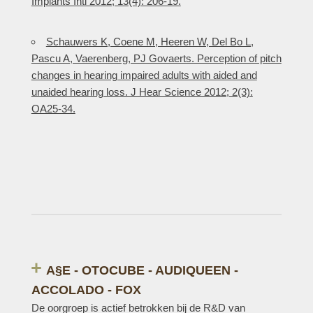
Implants Intl 2012; 13(4): 206-19.
Schauwers K, Coene M, Heeren W, Del Bo L,
Pascu A, Vaerenberg, PJ Govaerts. Perception of pitch
changes in hearing impaired adults with aided and
unaided hearing loss. J Hear Science 2012; 2(3):
OA25-34.
A§E - OTOCUBE - AUDIQUEEN -
ACCOLADO - FOX
De oorgroep is actief betrokken bij de R&D van