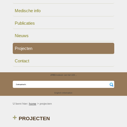
Medische info
Publicaties
Nieuws
Projecten
Contact
27/03
Auteurs van het UZA ..
English information
U bent hier:
home
> projecten
PROJECTEN