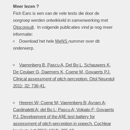
Meer lezen ?
Fish Ears is een van de vele tests die door de
oorgroep werden ontwikkeld in samenwerking met
Otoconsult
. In volgende publicaties vind je nog meer
informatie:
Download het hele
MeNS
nummer over dit
onderwerp.
Vaerenberg B, Pascu A, Del Bo L, Schauwers K,
De Ceulaer G, Daemers K, Coene M, Govaerts PJ.
Clinical assessment of pitch perception. Otol Neurotol
2011; 32: 736-41.
Heeren W; Coene M; Vaerenberg B; Avram A;
Cardinaletti A; del Bo L; Pascu A; Volpato F; Govaerts
PJ. Development of the A§E test battery for
assessment of pitch perception in speech. Cochlear